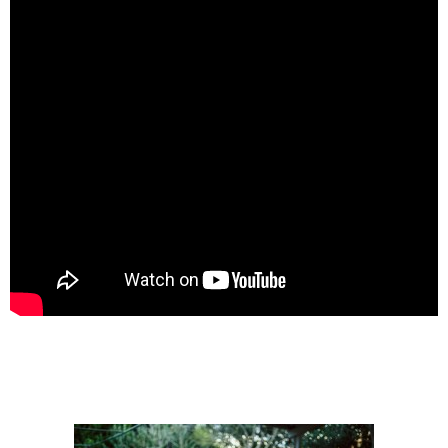
PATROCINADORS
TRAILRUN EPIC 360º
EXPERIENCE 360º
MOUNTAINBIKE EPIC 360º
1DAY
1DAY TRAILRUN
1DAY EXPERIENCE