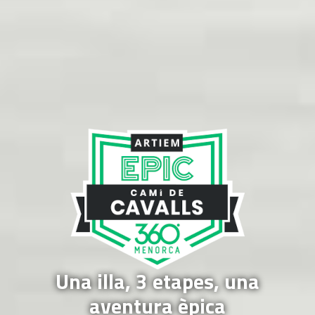
Una illa, 3 etapes, una
aventura èpica