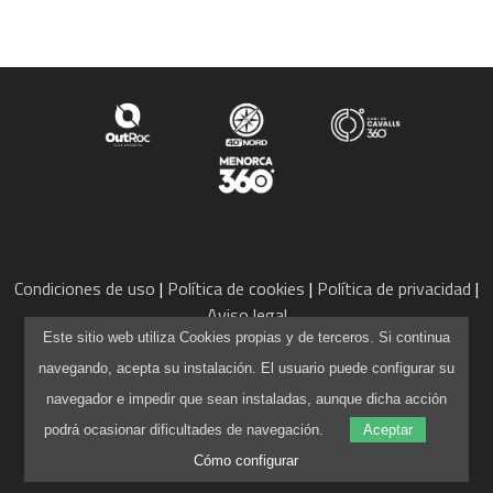
PATROCINADORES
TRAILRUN EPIC 360º
EXPERIENCE 360º
MOUNTAINBIKE EPIC 360º
Condiciones de uso
Política de cookies
Política de privacidad
Aviso legal
info@camidecavalls360.com
Este sitio web utiliza Cookies propias y de terceros. Si continua
1DAY
+34 971 105 136
navegando, acepta su instalación. El usuario puede configurar su
Funcionando con
WordPress
navegador e impedir que sean instaladas, aunque dicha acción
1DAY TRAILRUN
Web creada por
Pau Capó
podrá ocasionar dificultades de navegación.
Aceptar
Cómo configurar
1DAY EXPERIENCE