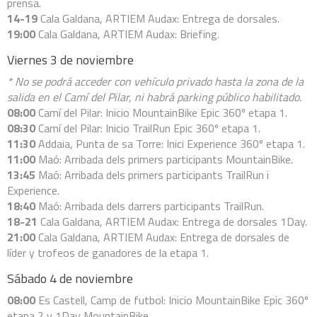
prensa.
PATROCINADORES
14-19
Cala Galdana, ARTIEM Audax: Entrega de dorsales.
19:00
Cala Galdana, ARTIEM Audax: Briefing.
Viernes 3 de noviembre
* No se podrá acceder con vehículo privado hasta la zona de la
TRAILRUN EPIC 360º
salida en el Camí del Pilar, ni habrá parking público habilitado.
08:00
Camí del Pilar: Inicio MountainBike Epic 360º etapa 1.
08:30
Camí del Pilar: Inicio TrailRun Epic 360º etapa 1.
EXPERIENCE 360º
11:30
Addaia, Punta de sa Torre: Inici Experience 360º etapa 1.
11:00
Maó: Arribada dels primers participants MountainBike.
13:45
Maó: Arribada dels primers participants TrailRun i
MOUNTAINBIKE EPIC 360º
Experience.
18:40
Maó: Arribada dels darrers participants TrailRun.
18-21
Cala Galdana, ARTIEM Audax: Entrega de dorsales 1Day.
1DAY
21:00
Cala Galdana, ARTIEM Audax: Entrega de dorsales de
líder y trofeos de ganadores de la etapa 1.
1DAY TRAILRUN
Sábado 4 de noviembre
08:00
Es Castell, Camp de futbol: Inicio MountainBike Epic 360º
1DAY EXPERIENCE
etapa 2 y 1Day MountainBike.