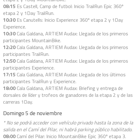
08:15
Es Castell, Camp de futbol: Inicio TrailRun Epic 360º
etapa 2 y 1Day TrailRun.
1DAY MOUNTAINBIKE
10:30
Es Canutells: Inicio Experience 360º etapa 2 y 1Day
Experience.
10:30
Cala Galdana, ARTIEM Audax: Llegada de los primeros
participantes MountainBike.
12:20
Cala Galdana, ARTIEM Audax: Llegada de los primeros
ESPAÑOL
participantes TrailRun.
12:50
Cala Galdana, ARTIEM Audax: Llegada de los primeros
participantes Experience.
CATALÀ
17:15
Cala Galdana, ARTIEM Audax: Llegada de los últimos
participantes TrailRun y Experience.
18:00
Cala Galdana, ARTIEM Audax: Briefing y entrega de
ENGLISH
dorsales de líder y trofeos de ganadores de la etapa 2 y de las
carreras 1Day.
Domingo 5 de noviembre
* No se podrá acceder con vehículo privado hasta la zona de la
salida en el Camí del Pilar, ni habrá parking público habilitado.
08:00
Camí del Pilar: Inicio MountainBike Epic 360º etapa 3.