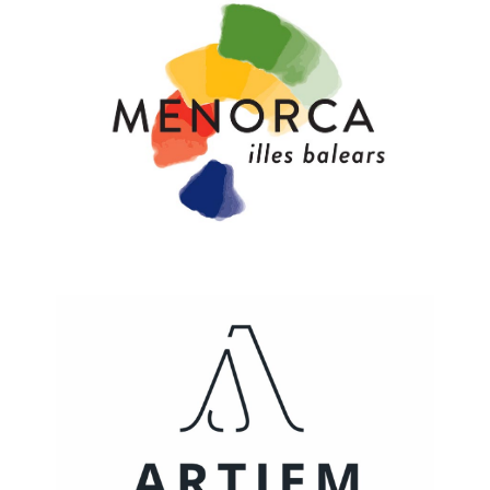
PATROCINADORES
TRAILRUN EPIC 360º
EXPERIENCE 360º
MOUNTAINBIKE EPIC 360º
1DAY
1DAY TRAILRUN
1DAY EXPERIENCE